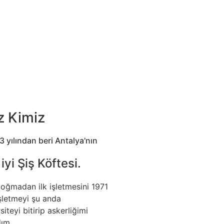
z Kimiz
3 yılından beri
Antalya'nın
 iyi
Şiş Köftesi.
ğmadan ilk işletmesini 1971
işletmeyi şu anda
teyi bitirip askerliğimi
ım..