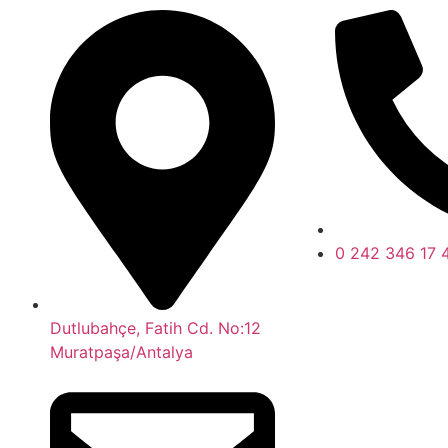
0 242 346 17 
Dutlubahçe, Fatih Cd. No:12
Muratpaşa/Antalya