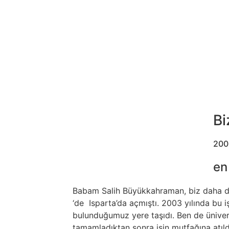
Bi
200
en
Babam Salih Büyükkahraman, biz daha do
‘de Isparta’da açmıştı. 2003 yılında bu 
bulunduğumuz yere taşıdı. Ben de üniversi
tamamladıktan sonra işin mutfağına atıld