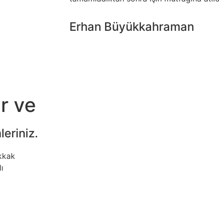
Erhan Büyükkahraman
r ve
eriniz.
kkak
ı